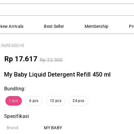
New Arrivals
Best Seller
Membership
Pr
Refill 450 ml
Rp 17.617
Rp 22.300
My Baby Liquid Detergent Refill 450 ml
Bundling:
1 pcs
6 pcs
12 pcs
24 pcs
Spesifikasi
Brand
MY BABY