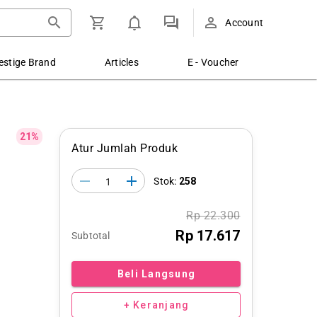
Account
estige Brand
Articles
E - Voucher
21%
Atur Jumlah Produk
Stok:
258
Rp 22.300
Rp 17.617
Subtotal
Beli Langsung
+ Keranjang