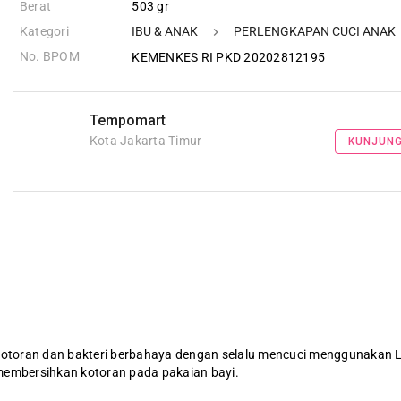
Berat
503 gr
Kategori
IBU & ANAK
PERLENGKAPAN CUCI ANAK
No. BPOM
KEMENKES RI PKD 20202812195
Tempomart
Kota Jakarta Timur
KUNJUNG
i kotoran dan bakteri berbahaya dengan selalu mencuci menggunakan L
membersihkan kotoran pada pakaian bayi.