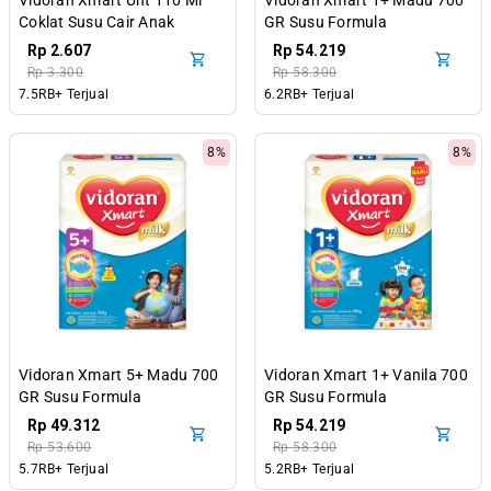
Vidoran Xmart Uht 110 Ml
Vidoran Xmart 1+ Madu 700
Coklat Susu Cair Anak
GR Susu Formula
Pertumbuhan Anak 1-3
Rp 2.607
Rp 54.219
Tahun
Rp 3.300
Rp 58.300
7.5RB+ Terjual
6.2RB+ Terjual
8%
8%
Vidoran Xmart 5+ Madu 700
Vidoran Xmart 1+ Vanila 700
GR Susu Formula
GR Susu Formula
Pertumbuhan Anak 5-12
Pertumbuhan Anak 1-3
Rp 49.312
Rp 54.219
Tahun
Tahun
Rp 53.600
Rp 58.300
5.7RB+ Terjual
5.2RB+ Terjual