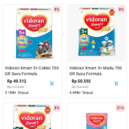
8%
8%
Vidoran Xmart 5+ Coklat 700
Vidoran Xmart 3+ Madu 700
GR Susu Formula
GR Susu Formula
Pertumbuhan Anak 5-12
Pertumbuhan Anak 3-5
Rp 49.312
Rp 50.592
Tahun
Tahun
Rp 53.600
Rp 54.400
5.1RB+ Terjual
4.6RB+ Terjual
8%
21%