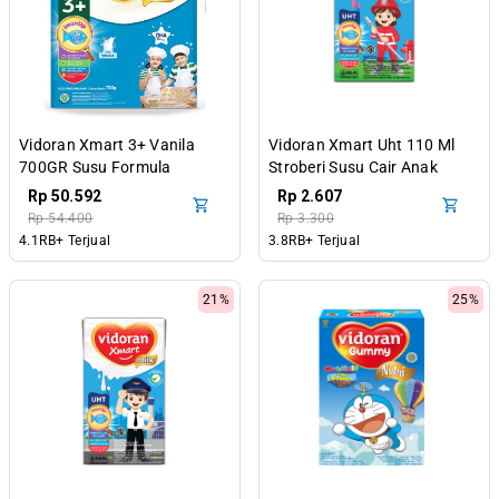
Vidoran Xmart 3+ Vanila
Vidoran Xmart Uht 110 Ml
700GR Susu Formula
Stroberi Susu Cair Anak
Pertumbuhan Anak 3-5
Rp 50.592
Rp 2.607
Tahun
Rp 54.400
Rp 3.300
4.1RB+ Terjual
3.8RB+ Terjual
21%
25%