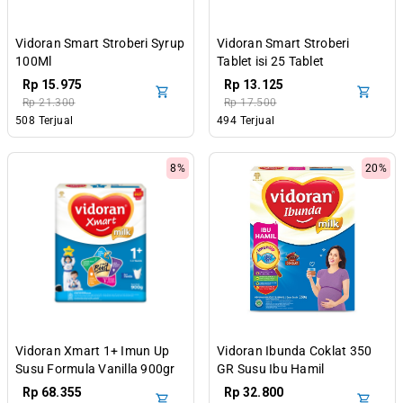
Vidoran Smart Stroberi Syrup
Vidoran Smart Stroberi
100Ml
Tablet isi 25 Tablet
Rp 15.975
Rp 13.125
Rp 21.300
Rp 17.500
508 Terjual
494 Terjual
8%
20%
Vidoran Xmart 1+ Imun Up
Vidoran Ibunda Coklat 350
Susu Formula Vanilla 900gr
GR Susu Ibu Hamil
Rp 68.355
Rp 32.800