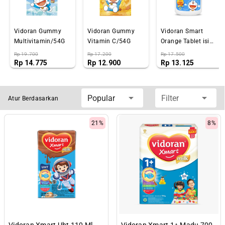
Vidoran Gummy
Vidoran Gummy
Vidoran Smart
Multivitamin/54G
Vitamin C/54G
Orange Tablet isi
25 Tablet
Rp 19.700
Rp 17.200
Rp 17.500
Rp 14.775
Rp 12.900
Rp 13.125
Popular
Filter
Atur Berdasarkan
21%
8%