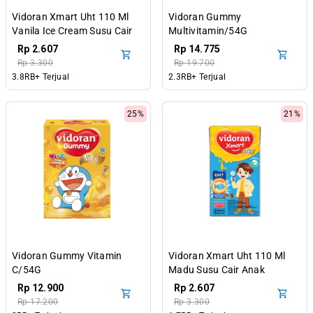
Vidoran Xmart Uht 110 Ml
Vidoran Gummy
Vanila Ice Cream Susu Cair
Multivitamin/54G
Anak
Rp 2.607
Rp 14.775
Rp 3.300
Rp 19.700
3.8RB+ Terjual
2.3RB+ Terjual
25%
21%
Vidoran Gummy Vitamin
Vidoran Xmart Uht 110 Ml
C/54G
Madu Susu Cair Anak
Rp 12.900
Rp 2.607
Rp 17.200
Rp 3.300