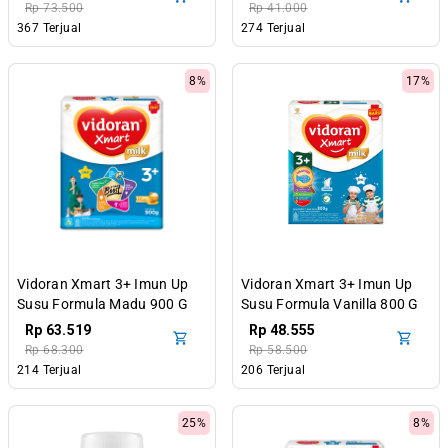
Rp 73.500
Rp 41.000
367 Terjual
274 Terjual
8%
17%
Vidoran Xmart 3+ Imun Up
Vidoran Xmart 3+ Imun Up
Susu Formula Madu 900 G
Susu Formula Vanilla 800 G
Rp 63.519
Rp 48.555
Rp 68.300
Rp 58.500
214 Terjual
206 Terjual
25%
8%