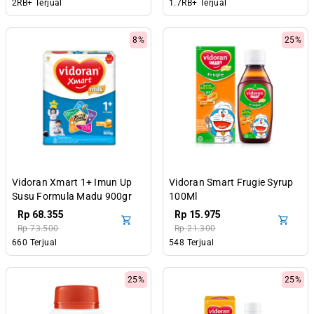
2RB+ Terjual
1.7RB+ Terjual
8%
25%
Vidoran Xmart 1+ Imun Up
Vidoran Smart Frugie Syrup
Susu Formula Madu 900gr
100Ml
Rp 68.355
Rp 15.975
Rp 73.500
Rp 21.300
660 Terjual
548 Terjual
25%
25%