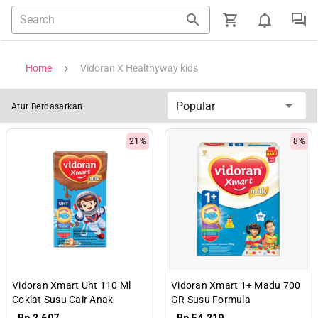
Home
Vidoran X Healthyway kids
Popular
Atur Berdasarkan
21%
8%
Vidoran Xmart Uht 110 Ml
Vidoran Xmart 1+ Madu 700
Coklat Susu Cair Anak
GR Susu Formula
Pertumbuhan Anak 1-3