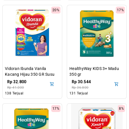
20%
17%
Vidoran Ibunda Vanila
HealthyWay KIDS 3+ Madu
Kacang Hijau 350 GR Susu
350 gr
Ibu Hamil
Rp 32.800
Rp 30.544
Rp 41.000
Rp 36.800
138 Terjual
131 Terjual
17%
8%