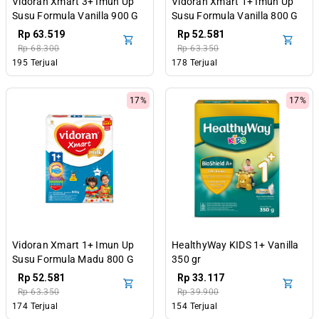
Vidoran Xmart 3+ Imun Up
Vidoran Xmart 1+ Imun Up
Susu Formula Vanilla 900 G
Susu Formula Vanilla 800 G
Rp 63.519
Rp 52.581
Rp 68.300
Rp 63.350
195 Terjual
178 Terjual
17%
17%
Vidoran Xmart 1+ Imun Up
HealthyWay KIDS 1+ Vanilla
Susu Formula Madu 800 G
350 gr
Rp 52.581
Rp 33.117
Rp 63.350
Rp 39.900
174 Terjual
154 Terjual