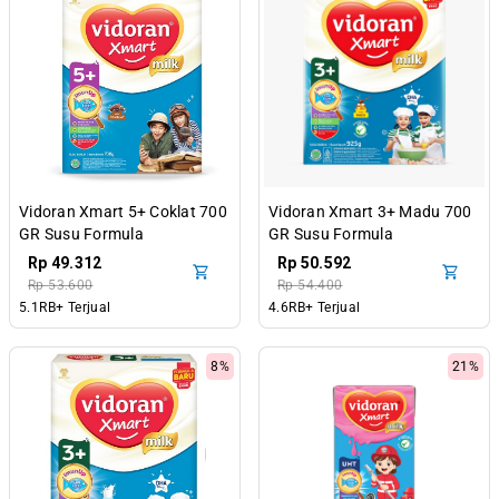
Vidoran Xmart 5+ Coklat 700
Vidoran Xmart 3+ Madu 700
GR Susu Formula
GR Susu Formula
Pertumbuhan Anak 5-12
Pertumbuhan Anak 3-5
Rp 49.312
Rp 50.592
Tahun
Tahun
Rp 53.600
Rp 54.400
5.1RB+ Terjual
4.6RB+ Terjual
8%
21%