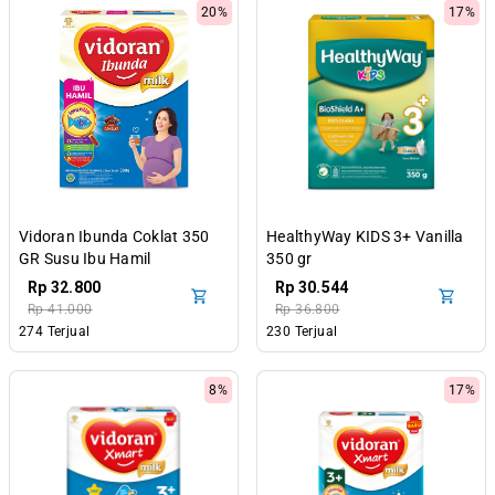
20%
17%
Vidoran Ibunda Coklat 350
HealthyWay KIDS 3+ Vanilla
GR Susu Ibu Hamil
350 gr
Rp 32.800
Rp 30.544
Rp 41.000
Rp 36.800
274 Terjual
230 Terjual
8%
17%