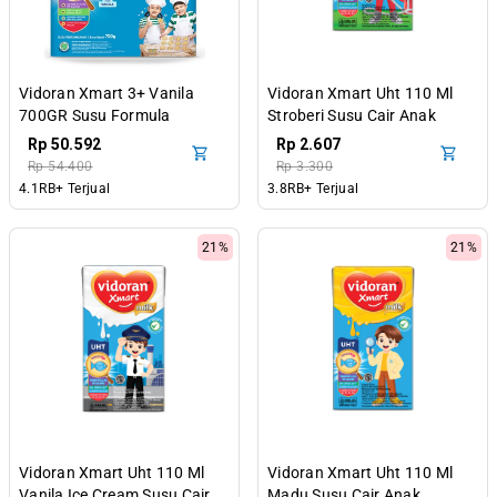
Vidoran Xmart 3+ Vanila
Vidoran Xmart Uht 110 Ml
700GR Susu Formula
Stroberi Susu Cair Anak
Pertumbuhan Anak 3-5
Rp 50.592
Rp 2.607
Tahun
Rp 54.400
Rp 3.300
4.1RB+ Terjual
3.8RB+ Terjual
21%
21%
Vidoran Xmart Uht 110 Ml
Vidoran Xmart Uht 110 Ml
Vanila Ice Cream Susu Cair
Madu Susu Cair Anak