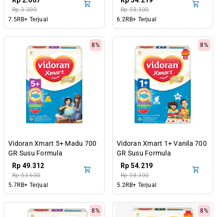
Rp 2.607
Rp 54.219
Tahun
Rp 3.300
Rp 58.300
7.5RB+ Terjual
6.2RB+ Terjual
8%
8%
Vidoran Xmart 5+ Madu 700
Vidoran Xmart 1+ Vanila 700
GR Susu Formula
GR Susu Formula
Pertumbuhan Anak 5-12
Pertumbuhan Anak 1-3
Rp 49.312
Rp 54.219
Tahun
Tahun
Rp 53.600
Rp 58.300
5.7RB+ Terjual
5.2RB+ Terjual
8%
8%