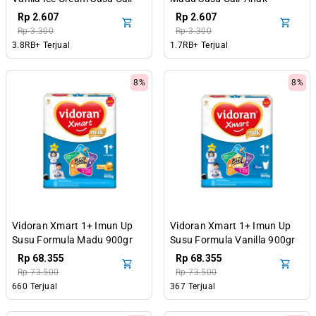
Anak
Rp 2.607
Rp 2.607
Rp 3.300
Rp 3.300
3.8RB+ Terjual
1.7RB+ Terjual
8%
8%
Vidoran Xmart 1+ Imun Up
Vidoran Xmart 1+ Imun Up
Susu Formula Madu 900gr
Susu Formula Vanilla 900gr
Rp 68.355
Rp 68.355
Rp 73.500
Rp 73.500
660 Terjual
367 Terjual