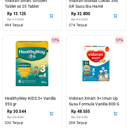
Vidoran Smart Stroberi
Vidoran Ibunda Coklat 350
Tablet isi 25 Tablet
GR Susu Ibu Hamil
Rp 13.125
Rp 32.800
Rp 17.500
Rp 41.000
494 Terjual
274 Terjual
17%
17%
HealthyWay KIDS 3+ Vanilla
Vidoran Xmart 3+ Imun Up
350 gr
Susu Formula Vanilla 800 G
Rp 30.544
Rp 48.555
Rp 36.800
Rp 58.500
230 Terjual
208 Terjual