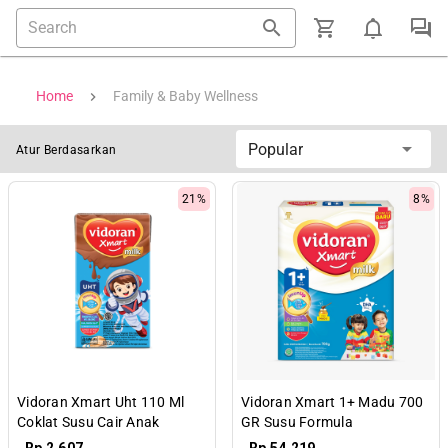
Home
Family & Baby Wellness
Popular
Atur Berdasarkan
21%
8%
Vidoran Xmart Uht 110 Ml
Vidoran Xmart 1+ Madu 700
Coklat Susu Cair Anak
GR Susu Formula
Pertumbuhan Anak 1-3