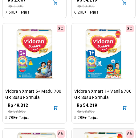
Rp 2.607
Rp 54.219
Tahun
Rp 3.300
Rp 58.300
7.5RB+ Terjual
6.2RB+ Terjual
8%
8%
Vidoran Xmart 5+ Madu 700
Vidoran Xmart 1+ Vanila 700
GR Susu Formula
GR Susu Formula
Pertumbuhan Anak 5-12
Pertumbuhan Anak 1-3
Rp 49.312
Rp 54.219
Tahun
Tahun
Rp 53.600
Rp 58.300
5.7RB+ Terjual
5.2RB+ Terjual
8%
8%