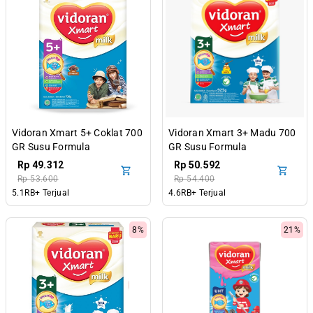
Vidoran Xmart 5+ Coklat 700
Vidoran Xmart 3+ Madu 700
GR Susu Formula
GR Susu Formula
Pertumbuhan Anak 5-12
Pertumbuhan Anak 3-5
Rp 49.312
Rp 50.592
Tahun
Tahun
Rp 53.600
Rp 54.400
5.1RB+ Terjual
4.6RB+ Terjual
8%
21%