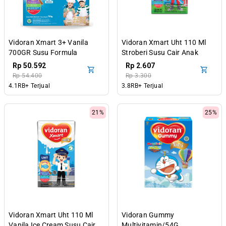
Vidoran Xmart 3+ Vanila
Vidoran Xmart Uht 110 Ml
700GR Susu Formula
Stroberi Susu Cair Anak
Pertumbuhan Anak 3-5
Rp 50.592
Rp 2.607
Tahun
Rp 54.400
Rp 3.300
4.1RB+ Terjual
3.8RB+ Terjual
21%
25%
Vidoran Xmart Uht 110 Ml
Vidoran Gummy
Vanila Ice Cream Susu Cair
Multivitamin/54G