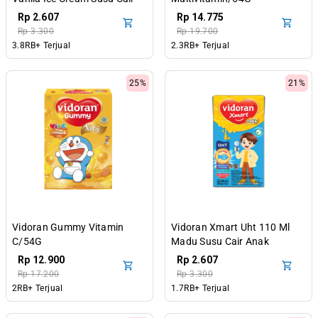
Anak
Rp 2.607
Rp 14.775
Rp 3.300
Rp 19.700
3.8RB+ Terjual
2.3RB+ Terjual
25%
21%
Vidoran Gummy Vitamin
Vidoran Xmart Uht 110 Ml
C/54G
Madu Susu Cair Anak
Rp 12.900
Rp 2.607
Rp 17.200
Rp 3.300
2RB+ Terjual
1.7RB+ Terjual