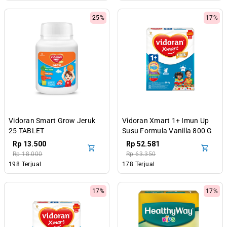
25%
17%
Vidoran Smart Grow Jeruk
Vidoran Xmart 1+ Imun Up
25 TABLET
Susu Formula Vanilla 800 G
Rp 13.500
Rp 52.581
Rp 18.000
Rp 63.350
198 Terjual
178 Terjual
17%
17%