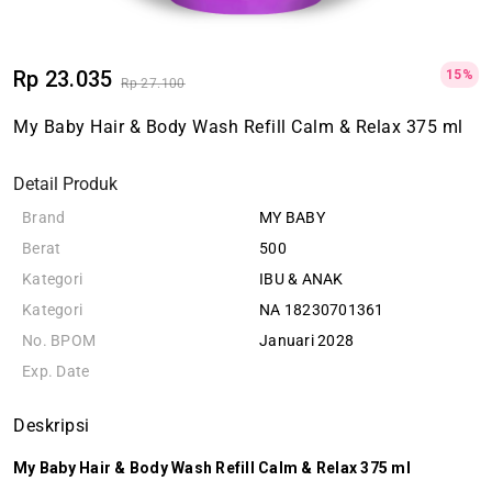
Rp 23.035
15%
Rp 27.100
My Baby Hair & Body Wash Refill Calm & Relax 375 ml
Detail Produk
Brand
MY BABY
Berat
500
Kategori
IBU & ANAK
Kategori
NA 18230701361
No. BPOM
Januari 2028
Exp. Date
Deskripsi
My Baby Hair & Body Wash Refill Calm & Relax 375 ml